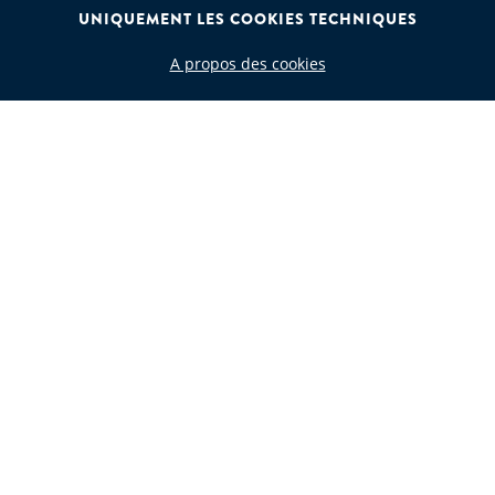
UNIQUEMENT LES COOKIES TECHNIQUES
A propos des cookies
CODE DÉCHET
Recherche par code déchet
SUIVEZ-NOUS
JEAN GOLDSCHMIDT INTERNATIONAL S.A.
Rue de Ligne 13 Boîte 6
B-1000, Brussels
Belgium