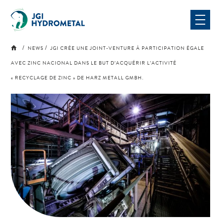
Skip
to
content
NEWS
JGI CRÉE UNE JOINT-VENTURE À PARTICIPATION ÉGALE
AVEC ZINC NACIONAL DANS LE BUT D’ACQUÉRIR L’ACTIVITÉ
« RECYCLAGE DE ZINC » DE HARZ METALL GMBH.